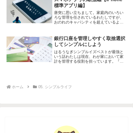
標準アプリ編】
唐突に思い立ちまして。家庭内のいろい
ろな管理を任されているわたしですが、
おのれのキャパシティを超えているよう
な気がするので、物の管理をシンプルに
すべく様々なことを見直します！まず手
始めに、衣類から……と思ったのです
銀行口座を管理しやすく取捨選択
が、衣類選定は時間もかかる...
してシンプルにしよう
はるうなぎシンプルイズベストが最強と
いう話わたしは現在、わが家において家
計を管理する役割を担っています。『自
分では使いすぎを抑制できないから』と
いう自覚を持つ夫（あったらあっただけ
使う人）の希望で、夫の金融資産もわた
しがほとんど管理していま...
ホーム
05. シンプルライフ